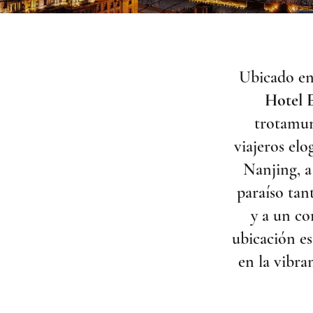
Ubicado en 
Hotel 
trotamun
viajeros el
Nanjing, a
paraíso tan
y a un co
ubicación es
en la vibra