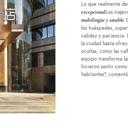
Lo que realmente def
Los viaje
excepcional
Q
multilingüe y amable
los huéspedes, supera
calidez y paciencia.
la ciudad hasta ofrec
ocultas, como las cal
equipo transforma la
hicieron sentir como
habitantes", coment