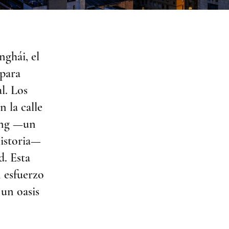
nghái, el
para
l. Los
 la calle
jing —un
istoria—
d. Esta
n esfuerzo
 un oasis