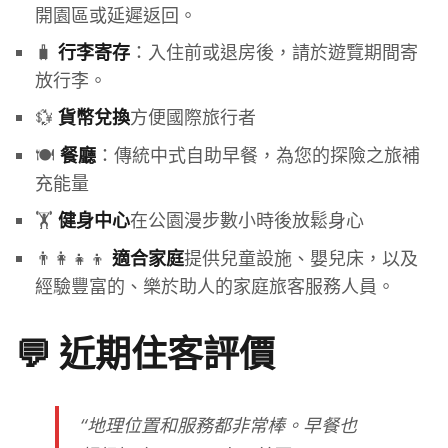
開園區或延遲返回。
🧳
：入住前或退房後，請於遊覽期間寄
行李寄存
放行李。
💱
方便國際旅行者
貨幣兌換
🍽️
：傳統中式自助早餐，為您的探險之旅補
餐廳
充能量
🏋️
在公園漫步數小時後放鬆身心
健身中心
👨‍👩‍👧‍👦
提供兒童設施、嬰兒床，以及
適合家庭
經驗豐富的、樂於助人的家庭旅客服務人員。
💬 近期住客評價
“地理位置和服務都非常棒。早餐也