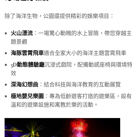
除了海洋生物，公園還提供精彩的娛樂項目：
：一場驚心動魄的水上冒險，帶您穿越主
火山漂流
題景觀
適合全家大小的海洋主題雲霄飛車
海豚雲霄飛車
沉浸式戲院，配備動感座椅與環境特
5D動態體驗廳
效
：結合科技與海洋教育的互動展覽
深海幻想曲
：專為低齡遊客打造的遊樂區，設有
極地嬰兒樂園
溫和的遊樂設施和寓教於樂的活動。