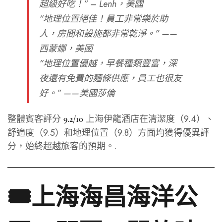
超級好吃！”
– Lenh，美國
“地理位置絕佳！員工非常樂於助
人，房間和設施都非常乾淨。”
——
西蒙娜，美國
“地理位置優越，早餐種類豐富，深
夜還有免費的麵條供應，員工也很友
好。”
——美國莎倫
整體賓客評分
上海伊龍酒店在清潔度（9.4）、
9.2/10
舒適度（9.5）和地理位置（9.8）方面均獲得優異評
分，始終超越旅客的預期。.
🎟️上海海昌海洋公