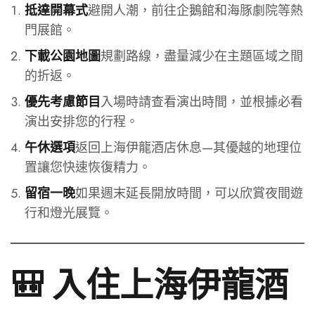
避開人潮，前往企鵝館和海豚劇院等熱
抵達開幕式
門展館。
規劃路線，盡量減少在主題區域之間
下載公園地圖
的折返。
入場時請查看演出時間，並根據必看
優先考慮節目
演出安排您的行程。
返回上海伊龍酒店休息—其優越的地理位
午休選項
置讓您快速恢復精力。
Italian
如果週末延長開放時間，可以欣賞夜間遊
留宿一晚
French
行和燈光展覽。
Spanish
German
Japanese
🎒 入住上海伊龍酒
Korean