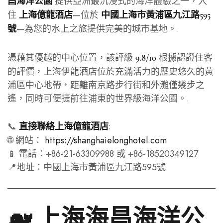
提供亞洲最沉浸式的海洋體驗之一，入
昌海洋公園
住
—位於
上海億龍酒店
中國上海市黃浦區九江路595
—為您的水上之旅提供完美的城市基地。.
號
憑藉其優越的中心位置，該評級
根據認證住客
9.8/10
的評價，上海伊龍酒店位於充滿活力的歷史悠久的黃
浦區中心地帶，距離南京路步行街和外灘僅幾步之
遙，同時可便捷前往浦東的世界級海洋公園。.
📞
:
直接聯絡上海億龍酒店
🌐 網站：
https://shanghaielonghotel.com
📱 電話：+86-21-63309988 或 +86-18520349127
📍地址：中國上海市黃浦區九江路595號
🐋 上海海昌海洋公