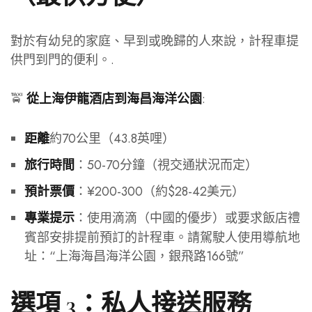
對於有幼兒的家庭、早到或晚歸的人來說，計程車提
供門到門的便利。.
🚖
:
從上海伊龍酒店到海昌海洋公園
約70公里（43.8英哩）
距離
：50-70分鐘（視交通狀況而定）
旅行時間
：¥200-300（約$28-42美元）
預計票價
：使用滴滴（中國的優步）或要求飯店禮
專業提示
賓部安排提前預訂的計程車。請駕駛人使用導航地
址：“上海海昌海洋公園，銀飛路166號”
選項 3：私人接送服務