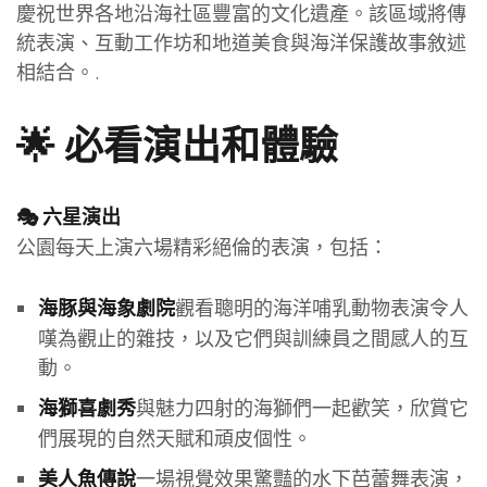
慶祝世界各地沿海社區豐富的文化遺產。該區域將傳
統表演、互動工作坊和地道美食與海洋保護故事敘述
相結合。.
🌟 必看演出和體驗
🎭 六星演出
公園每天上演六場精彩絕倫的表演，包括：
觀看聰明的海洋哺乳動物表演令人
海豚與海象劇院
嘆為觀止的雜技，以及它們與訓練員之間感人的互
動。
與魅力四射的海獅們一起歡笑，欣賞它
海獅喜劇秀
們展現的自然天賦和頑皮個性。
一場視覺效果驚豔的水下芭蕾舞表演，
美人魚傳說