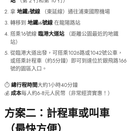
（第 2 行和第 10 行）
站
拿
（東延線）通往浦東國際機場
地鐵2號線
轉移到
在龍陽路站
地鐵16號線
搭乘16號線
（距離公園最近的地鐵
臨港大道站
站）
從臨港大道出發，可搭乘1026路或1042號公車，
或搭乘計程車（約5分鐘）即可到達位於銀飛路166
號的園區入口。
⏱️
大約1小時40分鐘
總行程時間
💰
每人約6-8元人民幣（非常經濟實惠！）
成本
方案二：計程車或叫車
（最快方便）