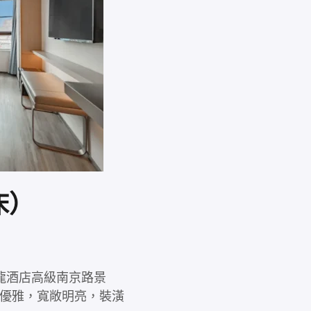
床）
伊龍酒店高級南京路景
優雅，寬敞明亮，裝潢