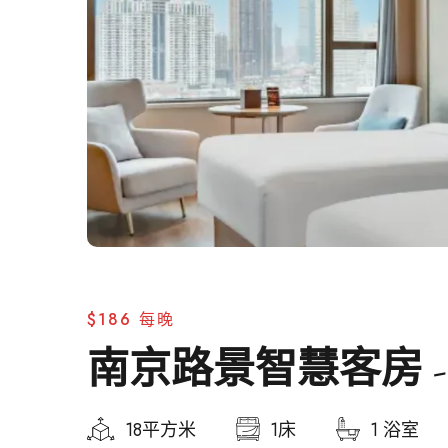
$186
每晚
南京路景智慧客房 -
18平方米
1床
1 浴室