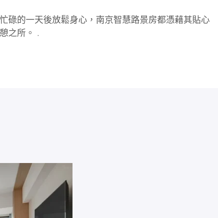
忙碌的一天後放鬆身心，南京智慧路景房都憑藉其貼心
之所。 .