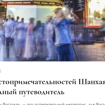
)
стопримечательностей Шанхая
лный путеводитель
Востока», — это ослепительный мегаполис, где Восто